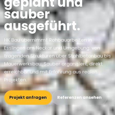
geplant und
sauber
ausgeführt.
HK Bau übernimmt Rohbauarbeiten in
Esslingen am Neckar und Umgebung: von
tragenden Strukturen über Stahlbetonbau bis
Mauerwerksbau. Sauber organisiert, direkt
erreichbar und mit Erfahrung aus realen
Projekten.
Projekt anfragen
Referenzen ansehen