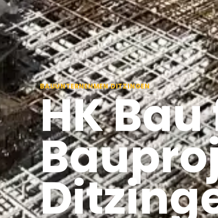
BAUUNTERNEHMEN DITZINGEN
HK Bau 
Bauproj
Ditzing