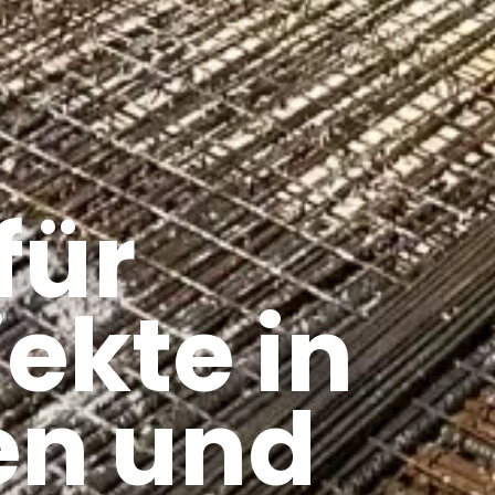
für
ekte in
en und