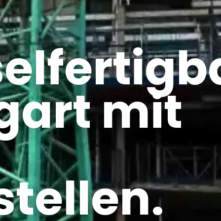
elfertigb
tgart mit
stellen.