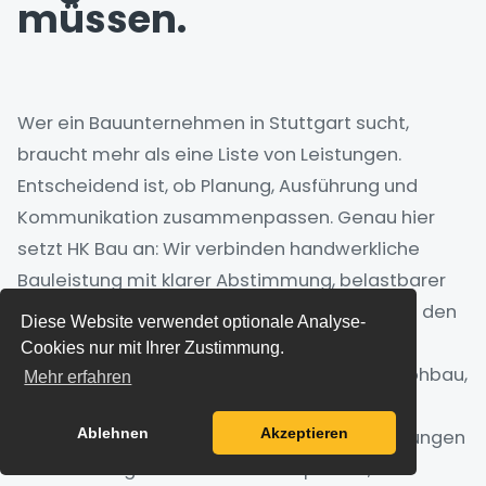
müssen.
Wer ein Bauunternehmen in Stuttgart sucht,
braucht mehr als eine Liste von Leistungen.
Entscheidend ist, ob Planung, Ausführung und
Kommunikation zusammenpassen. Genau hier
setzt HK Bau an: Wir verbinden handwerkliche
Bauleistung mit klarer Abstimmung, belastbarer
Baustellenorganisation und kurzen Wegen zu den
Diese Website verwendet optionale Analyse-
Verantwortlichen.
Cookies nur mit Ihrer Zustimmung.
Unsere Arbeit deckt zentrale Bereiche wie Rohbau,
Mehr erfahren
Hochbau, Stahlbetonbau, Mauerwerksbau,
Ablehnen
Akzeptieren
Tiefbau, Kanalbau und schlüsselfertige Leistungen
ab. Damit eignet sich HK Bau für private,