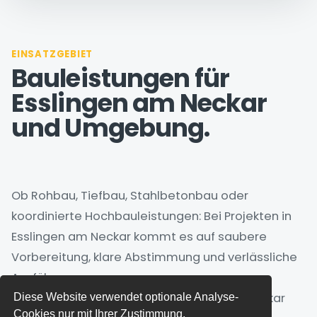
EINSATZGEBIET
Bauleistungen für
Esslingen am Neckar
und Umgebung.
Ob Rohbau, Tiefbau, Stahlbetonbau oder
koordinierte Hochbauleistungen: Bei Projekten in
Esslingen am Neckar kommt es auf saubere
Vorbereitung, klare Abstimmung und verlässliche
Ausführung an.
HK Bau prüft Anfragen aus Esslingen am Neckar
Diese Website verwendet optionale Analyse-
Cookies nur mit Ihrer Zustimmung.