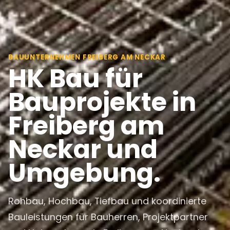
BAUUNTERNEHMEN FREIBERG AM NECKAR
HK Bau für
Bauprojekte in
Freiberg am
Neckar und
Umgebung.
Rohbau, Hochbau, Tiefbau und koordinierte
Bauleistungen für Bauherren, Projektpartner