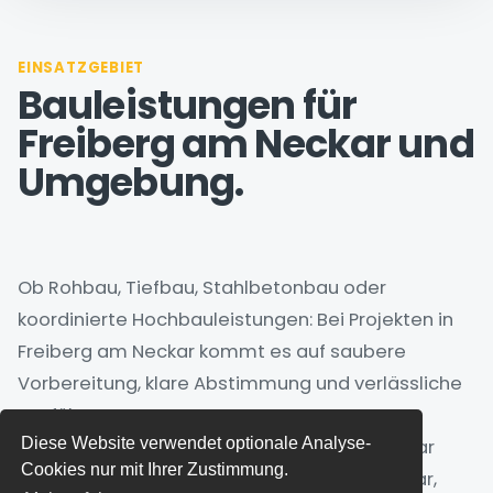
EINSATZGEBIET
Bauleistungen für
Freiberg am Neckar und
Umgebung.
Ob Rohbau, Tiefbau, Stahlbetonbau oder
koordinierte Hochbauleistungen: Bei Projekten in
Freiberg am Neckar kommt es auf saubere
Vorbereitung, klare Abstimmung und verlässliche
Ausführung an.
Diese Website verwendet optionale Analyse-
HK Bau prüft Anfragen aus Freiberg am Neckar
Cookies nur mit Ihrer Zustimmung.
sowie aus Ludwigsburg, Benningen am Neckar,