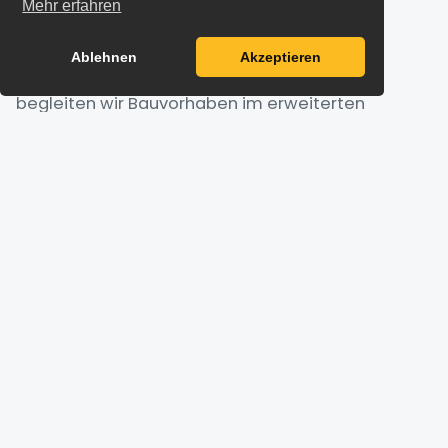
Mehr erfahren
Marbach am Neckar, Bietigheim-Bissingen,
Kornwestheim, Remseck am Neckar. Je nach
Ablehnen
Akzeptieren
Umfang, Terminplan und Leistungsbereich
begleiten wir Bauvorhaben im erweiterten
Umkreis der Region Stuttgart.
FREIBERG AM NECKAR IM ÜBERBLICK
Bauen in Freiberg am
Neckar – Standort und
Rahmenbedingungen.