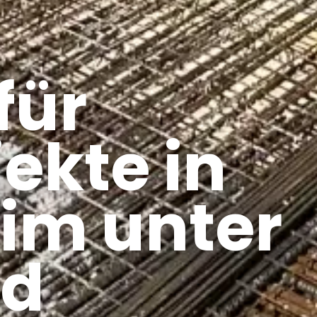
für
ekte in
im unter
nd