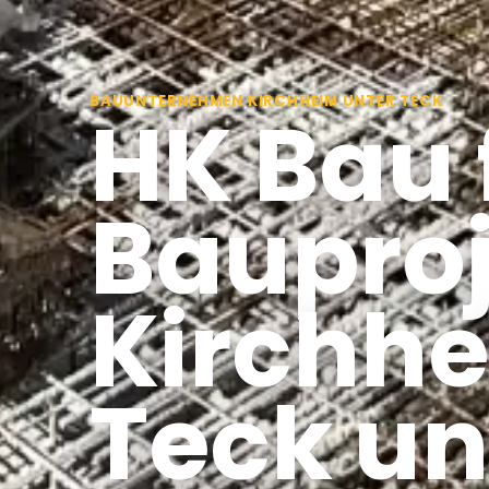
BAUUNTERNEHMEN KIRCHHEIM UNTER TECK
HK Bau 
Bauproj
Kirchhe
Teck u