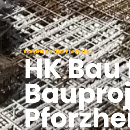
BAUUNTERNEHMEN PFORZHEIM
HK Bau 
Bauproj
Pforzh