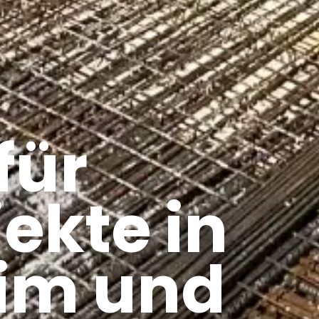
für
ekte in
eim und