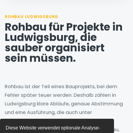
ROHBAU LUDWIGSBURG
Rohbau für Projekte in
Ludwigsburg, die
sauber organisiert
sein müssen.
Rohbau ist der Teil eines Bauprojekts, bei dem
Fehler später teuer werden. Deshalb zählen in
Ludwigsburg klare Abläufe, genaue Abstimmung
und eine Ausführung, die auch unter
Baustellenrealität stabil bleibt.
Diese Website verwendet optionale Analyse-
Zum Leistungsbereich gehören Stahlbetonbau,