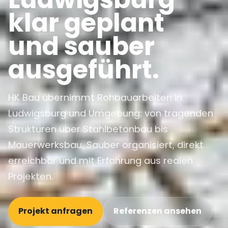
klar geplant
und sauber
ausgeführt.
HK Bau übernimmt Rohbauarbeiten in
Ludwigsburg und Umgebung: von tragenden
Strukturen über Stahlbetonbau bis
Mauerwerksbau. Sauber organisiert, direkt
erreichbar und mit Erfahrung aus realen
Projekten.
Projekt anfragen
Referenzen ansehen