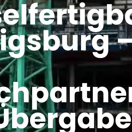
elfertigb
igsburg 
chpartne
 Übergabe