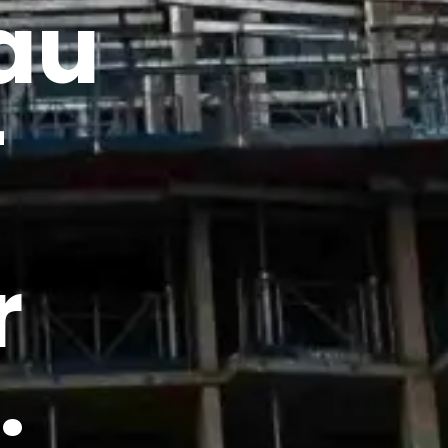
au
–
r
.