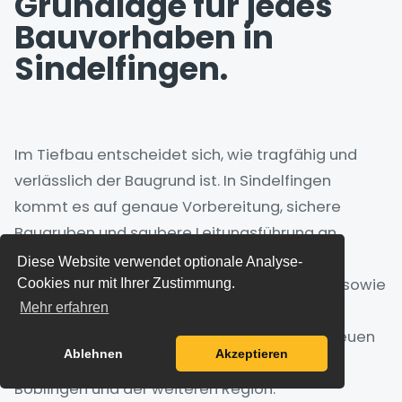
Grundlage für jedes
Bauvorhaben in
Sindelfingen.
Im Tiefbau entscheidet sich, wie tragfähig und
verlässlich der Baugrund ist. In Sindelfingen
kommt es auf genaue Vorbereitung, sichere
Baugruben und saubere Leitungsführung an.
Zum Leistungsbereich gehören Erdarbeiten,
Diese Website verwendet optionale Analyse-
Aushub, Baugruben, Kanal- und Leitungsbau sowie
Cookies nur mit Ihrer Zustimmung.
Mehr erfahren
die Vorbereitung der Infrastruktur. Von den
Standorten Fellbach und Magstadt aus betreuen
Ablehnen
Akzeptieren
wir Projekte in Sindelfingen, dem Landkreis
Böblingen und der weiteren Region.