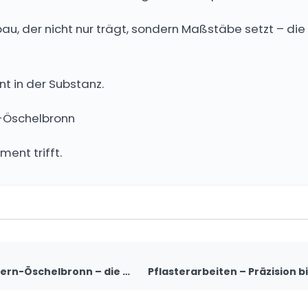
bau, der nicht nur trägt, sondern Maßstäbe setzt – di
t in der Substanz.
n-Öschelbronn
ent trifft.
Projektstart in Niefern-Öschelbronn – die Erdarbeiten beginnen
Pflasterarbeiten – Präzision bi