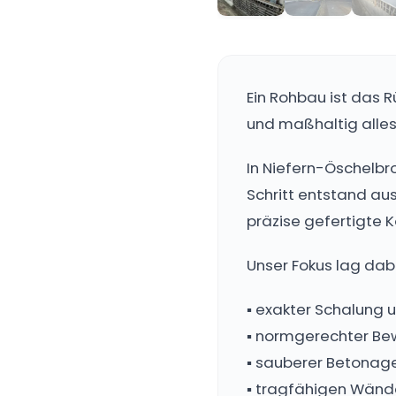
Ein Rohbau ist das R
und maßhaltig alles
In Niefern-Öschelbr
Schritt entstand a
präzise gefertigte K
Unser Fokus lag dabe
▪️ exakter Schalung
▪️ normgerechter B
▪️ sauberer Betonage
▪️ tragfähigen Wän