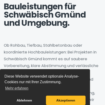
Bauleistungen für
Schwäbisch Gmünd
und Umgebung.
Ob Rohbau, Tiefbau, Stahlbetonbau oder
koordinierte Hochbauleistungen: Bei Projekten in
Schwäbisch Gmünd kommt es auf saubere
Vorbereitung, klare Abstimmung und verlässliche
Ausführung an.
Diese Website verwendet optionale Analyse-
HK Bau prüft Anfragen aus Schwäbisch Gmünd
Cookies nur mit Ihrer Zustimmung.
sowie aus Lorch, Mutlangen, Waldstetten,
Mehr erfahren
Schorndorf, Aalen, Göppingen. Je nach Umfang,
Terminplan und Leistungsbereich begleiten wir
Ablehnen
Akzeptieren