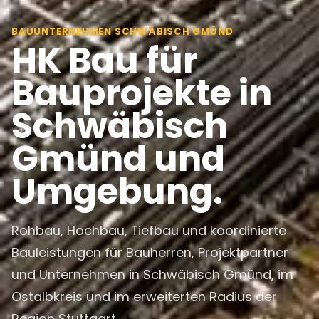
BAUUNTERNEHMEN SCHWÄBISCH GMÜND
HK Bau für
Bauprojekte in
Schwäbisch
Gmünd und
Umgebung.
Rohbau, Hochbau, Tiefbau und koordinierte
Bauleistungen für Bauherren, Projektpartner
und Unternehmen in Schwäbisch Gmünd, im
Ostalbkreis und im erweiterten Radius der
Region Stuttgart.