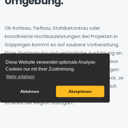
Umgebung.
Ob Rohbau, Tiefbau, Stahlbetonbau oder
koordinierte Hochbauleistungen: Bei Projekten in
Göppingen kommt es auf saubere Vorbereitung,
klare Abstimmung und verlässliche Ausführung an.
HK Bau prüft Anfragen aus Göppingen sowie aus
Diese Website verwendet optionale Analyse-
Ebersbach an der Fils, Uhingen, Süßen, Geislingen
Cookies nur mit Ihrer Zustimmung.
Mehr erfahren
an der Steige, Schorndorf, Kirchheim unter Teck. Je
nach Umfang, Terminplan und Leistungsbereich
Ablehnen
Akzeptieren
begleiten wir Bauvorhaben im erweiterten
Umkreis der Region Stuttgart.