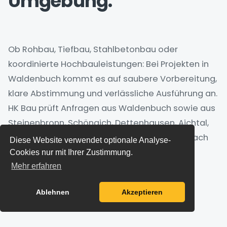
Umgebung.
Ob Rohbau, Tiefbau, Stahlbetonbau oder
koordinierte Hochbauleistungen: Bei Projekten in
Waldenbuch kommt es auf saubere Vorbereitung,
klare Abstimmung und verlässliche Ausführung an.
HK Bau prüft Anfragen aus Waldenbuch sowie aus
Steinenbronn, Schönaich, Dettenhausen, Aichtal,
Leinfelden-Echterdingen, Holzgerlingen. Je nach
Diese Website verwendet optionale Analyse-
Umfang, Terminplan und Leistungsbereich
Cookies nur mit Ihrer Zustimmung.
begleiten wir Bauvorhaben im erweiterten
Mehr erfahren
Umkreis der Region Stuttgart.
Ablehnen
Akzeptieren