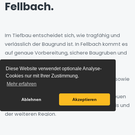
Fellbach.
Im Tiefbau entscheidet sich, wie tragfähig und
verlässlich der Baugrund ist. In Fellbach kommt es
auf genaue Vorbereitung, sichere Baugruben und
saubere Leitungsführung an.
Diese Website verwendet optionale Analyse-
Zum Leistungsbereich gehören Erdarbeiten,
Cookies nur mit Ihrer Zustimmung.
Aushub, Baugruben, Kanal- und Leitungsbau sowie
Mehr erfahren
die Vorbereitung der Infrastruktur. Von den
Standorten Fellbach und Magstadt aus betreuen
Ablehnen
Akzeptieren
wir Projekte in Fellbach, dem Rems-Murr-Kreis und
der weiteren Region.