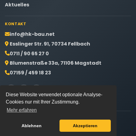
Aktuelles
KONTAKT
info@hk-bau.net
Esslinger Str. 91, 70734 Fellbach
0711 / 90 65 27 0
Blumenstraße 33a, 71106 Magstadt
07159 / 459 18 23
Diese Website verwendet optionale Analyse-
Cookies nur mit Ihrer Zustimmung.
Mehr erfahren
©
2026
H+K Bauunternehmung GmbH. Alle Rechte
Ablehnen
Akzeptieren
vorbehalten.
Impressum
Datenschutz
Cookie-Einstellungen