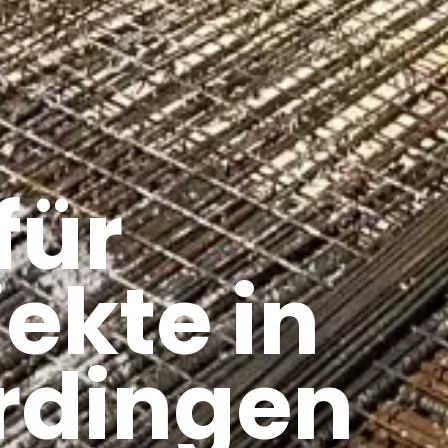
für
ekte in
rdingen